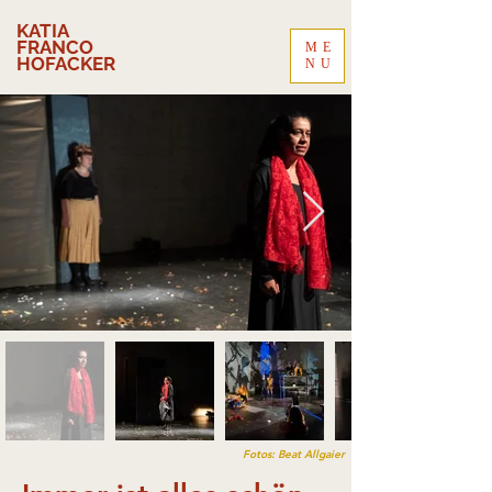
KATIA
FRANCO
ME
HOFACKER
NU
Fotos: Beat Allgaier